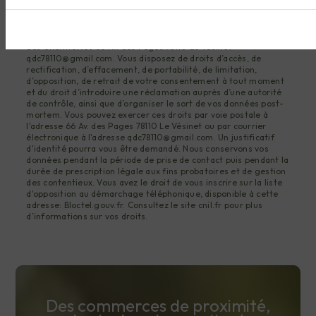
informatisé. Elles sont destinées à Quincaillerie des
Charmettes et ses sous-traitants dans le seul but de répondre
à votre message. Les données collectées seront
communiquées aux seuls destinataires suivants: Quincaillerie
des Charmettes 66 Av. des Pages 78110 Le Vésinet
qdc78110@gmail.com. Vous disposez de droits d’accès, de
rectification, d’effacement, de portabilité, de limitation,
d’opposition, de retrait de votre consentement à tout moment
et du droit d’introduire une réclamation auprès d’une autorité
de contrôle, ainsi que d’organiser le sort de vos données post-
mortem. Vous pouvez exercer ces droits par voie postale à
l'adresse 66 Av. des Pages 78110 Le Vésinet ou par courrier
électronique à l'adresse qdc78110@gmail.com. Un justificatif
d'identité pourra vous être demandé. Nous conservons vos
données pendant la période de prise de contact puis pendant la
durée de prescription légale aux fins probatoires et de gestion
des contentieux. Vous avez le droit de vous inscrire sur la liste
d'opposition au démarchage téléphonique, disponible à cette
adresse:
Bloctel.gouv.fr
. Consultez le site cnil.fr pour plus
d’informations sur vos droits.
Des commerces de proximité,