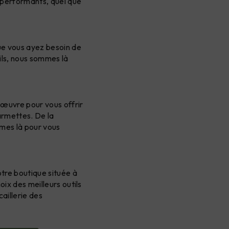
t performants, quel que
Que vous ayez besoin de
tils, nous sommes là
n œuvre pour vous offrir
armettes. De la
mmes là pour vous
otre boutique située à
oix des meilleurs outils
aillerie des