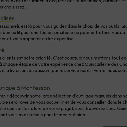
insi avoir l'assurance d'acquérir des outils fiables, durables e
us choisissez.
alisés
ssionnels est là pour vous guider dans le choix de vos outils. 
le bon outil pour une tâche spécifique ou pour entretenir vos ou
r et vous apporter notre expertise.
té
s clients est notre priorité. C'est pourquoi nous mettons tout e
é à chaque étape de votre expérience chez Quincaillerie des Ch
ls à la livraison, en passant par le service après-vente, nous so
outique à Montesson
venir découvrir notre large sélection d'outillage manuels dans n
e sera ravie de vous accueillir et de vous conseiller dans le ch
lle que soit la nature de votre projet, vous trouverez chez Quinc
ont vous avez besoin pour le mener à bien.